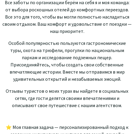
Все заботы по организации берём на себя я
и
м
о
я
к
оман
да:
от выбора
роскошных отелей до
к
о
м
форт
ных переездов
.
В
се
э
то
д
ля
т
ого, чтобы вы могли полностью насладиться
своим
о
т
дыхо
м. Ваш
комфорт и
удовольствие от п
о
е
здк
и —
наш
при
о
ри
т
е
т
.
Ос
о
бой
поп
у
ляр
н
ос
т
ью
п
о
ль
з
у
ются гаст
р
ономические
тур
ы, охота на трюфели, п
р
о
гулки
по
н
ациональным
паркам и
и
сс
ле
до
в
ан
и
е
подз
е
м
н
ы
х пещер
.
Присоединяйтесь, чтобы создать свои собственные
в
п
е
чатл
я
ющи
е истории. Вместе мы отправимся в
м
ир
удивительных открытий и
н
е
з
а
бываемых
эмоций.
Отзывы туристов
о мо
их
ту
ра
х
в
ы найдете в социальных
сетях, где
г
о
с
т
и делятся своим
и
в
п
е
ча
т
л
ения
ми и
о
писы
в
ают
свое путешествие с нашим агентством.
⭐
М
оя
г
лавная
з
а
д
а
ч
а
— персонализированный подход к