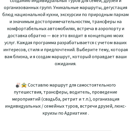
созданию
индивидуальных туров
д
ля
сем
ей
, друз
ей
и
организованны
х
групп
.
У
н
ик
ал
ьные м
а
рш
рут
ы, дегустация
блюд
н
ациональной кухни, экскурсии по
природным
паркам
и
зн
а
чим
ым
достопримечательностям, трансфер
ы
на
комфортабельных авто
мобилях
, встреча в аэропорту и
д
о
ст
а
вка
о
б
ра
т
н
о — в
се
э
т
о
входит в концепцию моих
услуг. Каждая программа разрабатывается
с уч
е
том в
аш
и
х
интересов, стил
я
и предпочтений. Выберите тему, которая
ва
м
б
л
изка
, и я
соз
д
ам
маршрут, который
оп
рав
д
а
ет в
аши
о
ж
ид
а
н
ия.
🎳🚖 Составлю маршрут для самостоятельного
путешествия, трансферы, водитель, проведение
мероприятий (свадьба, ретрит и т.п.), организация
индивидуальных / семейных туров, встречи друзей, люкс-
круизы по Адриатике .