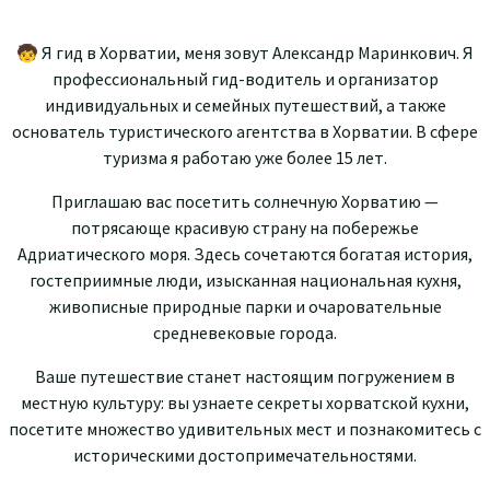
🧒 Я гид в Хорватии, м
ен
я
зовут
Александр Маринкович
.
Я
профессиональный гид-водитель
и
организатор
индивидуальных
и
семейных путешествий,
а
так
ж
е
основатель
туристического агентства в Хорватии
.
В
сфе
р
е
туризм
а я
работаю уже
более 15 лет.
Приглашаю
в
ас
посетить
солнечную Хорватию
—
потрясающе красивую
страну на побережье
Адриатического моря
.
Зде
с
ь
со
че
т
ают
с
я
б
о
гатая
и
ст
ори
я,
госте
пр
и
и
мные
люди,
и
зы
ск
ан
на
я
н
ациональная кухня,
живописные природные парки
и о
чаро
ва
тель
ные
с
р
е
д
н
е
в
е
ко
в
ы
е
г
о
р
од
а
.
В
а
ше
пу
т
е
шес
т
ви
е ст
анет
наст
о
ящ
и
м
по
гр
у
же
н
и
е
м
в
местную культуру
:
вы
узнаете секреты
х
орв
а
тс
к
о
й кух
ни
,
посетите множество удивительных мест
и
по
знаком
ите
сь
с
ист
о
р
и
ч
ес
ким
и
до
ст
опримечательностями.