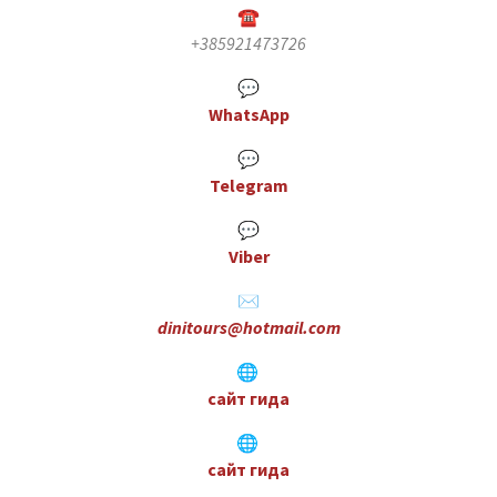
☎
+385921473726
💬
WhatsApp
💬
Telegram
💬
Viber
✉️
dinitours@hotmail.com
🌐
сайт гида
🌐
сайт гида