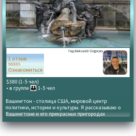
Гид:
Aleksandr Grigoryev
1 отзыв
Ознакомиться
Оценка
5.00
из 5
$380 (1-5 чел)
• в группе
👪 1-5 чел
Вашингтон - столица США, мировой центр
политики, истории и культуры. Я рассказываю о
Вашингтоне и его прекрасных пригородах