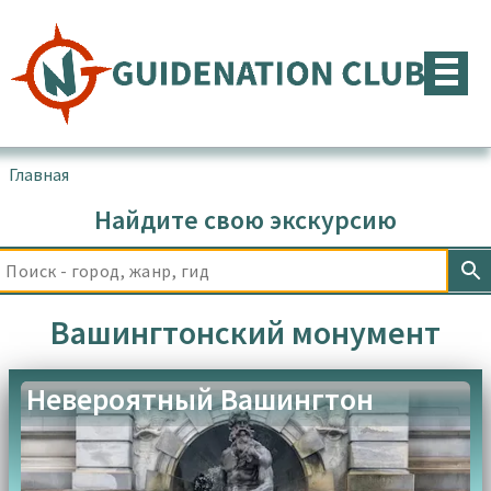
Перейти
к
содержимому
Главная
▪
Товары с меткой “Вашингтонский монумент”
Найдите свою экскурсию
Вашингтонский монумент
Невероятный Вашингтон