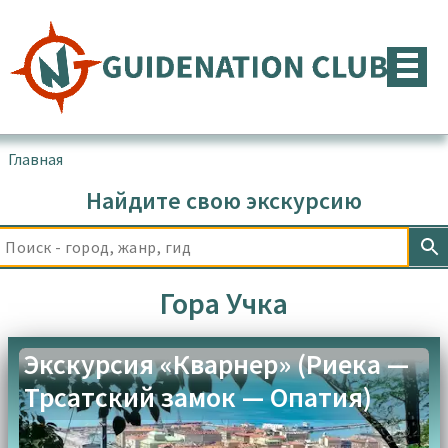
Перейти
к
содержимому
Главная
▪
Товары с меткой “Гора Учка”
Найдите свою экскурсию
Гора Учка
Экскурсия «Кварнер» (Риека —
Трсатский замок — Опатия)