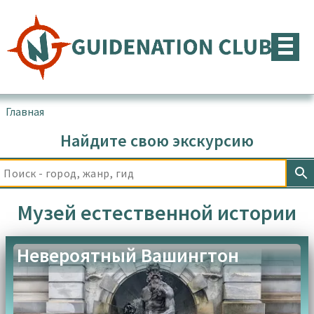
Перейти
к
содержимому
Главная
▪
Товары с меткой “Музей естественной истории”
Найдите свою экскурсию
Музей естественной истории
Невероятный Вашингтон