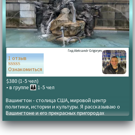
Гид:
Aleksandr Grigoryev
1 отзыв
Ознакомиться
Оценка
5.00
из 5
$380 (1-5 чел)
• в группе
👪 1-5 чел
Вашингтон - столица США, мировой центр
политики, истории и культуры. Я рассказываю о
Вашингтоне и его прекрасных пригородах