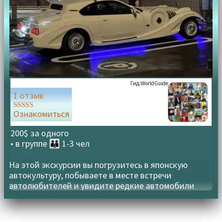
Гид:
WorldGuide
1 отзыв
Ознакомиться
Оценка
5.00
из 5
200$ за одного
• в группе
👪 1-3 чел
На этой экскурсии вы погрузитесь в японскую
автокультуру, побываете в месте встречи
автолюбителей и увидите редкие автомобили
JDM