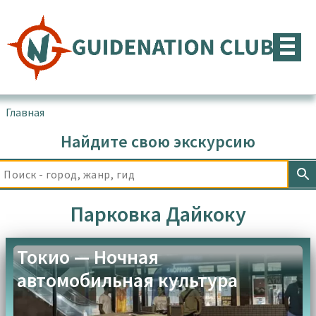
Перейти
к
содержимому
Главная
▪
Товары с меткой “Парковка Дайкоку”
Найдите свою экскурсию
Парковка Дайкоку
Токио — Ночная
автомобильная культура