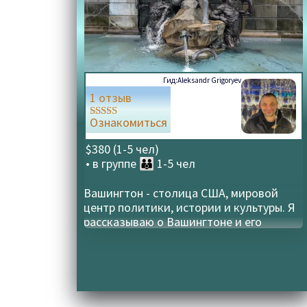
Гид:
Aleksandr Grigoryev
1 отзыв
Ознакомиться
Оценка
5.00
из 5
$380 (1-5 чел)
• в группе
👪 1-5 чел
Вашингтон - столица США, мировой
центр политики, истории и культуры. Я
рассказываю о Вашингтоне и его
прекрасных пригородах