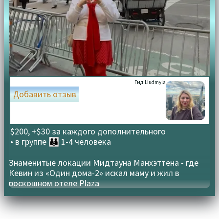
Гид:
Liudmyla
Добавить отзыв
$200, +$30 за каждого дополнительного
• в группе
👪 1-4 человека
Знаменитые локации Мидтауна Манхэттена - где
Кевин из «Один дома-2» искал маму и жил в
роскошном отеле Plaza