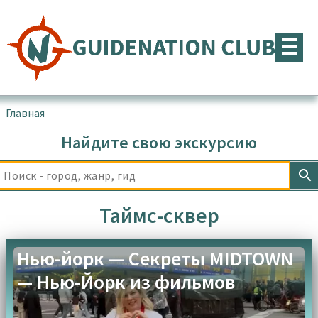
Перейти
к
содержимому
Главная
▪
Товары с меткой “Таймс-сквер”
Найдите свою экскурсию
Таймс-сквер
Нью-йорк — Секреты MIDTOWN
— Нью-Йорк из фильмов