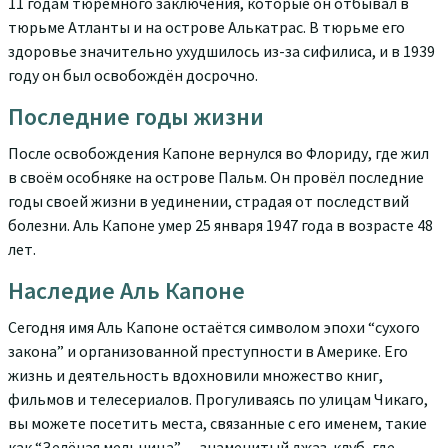
11 годам тюремного заключения, которые он отбывал в
тюрьме Атланты и на острове Алькатрас. В тюрьме его
здоровье значительно ухудшилось из-за сифилиса, и в 1939
году он был освобождён досрочно.
Последние годы жизни
После освобождения Капоне вернулся во Флориду, где жил
в своём особняке на острове Пальм. Он провёл последние
годы своей жизни в уединении, страдая от последствий
болезни. Аль Капоне умер 25 января 1947 года в возрасте 48
лет.
Наследие Аль Капоне
Сегодня имя Аль Капоне остаётся символом эпохи “сухого
закона” и организованной преступности в Америке. Его
жизнь и деятельность вдохновили множество книг,
фильмов и телесериалов. Прогуливаясь по улицам Чикаго,
вы можете посетить места, связанные с его именем, такие
как “Зелёная мельница” — знаменитый джаз-клуб, где