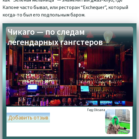
Капоне часто бывал, или ресторан “Exchequer”, который
когда-то был его подпольным баром.
Чикаго — по следам
легендарных гангстеров
Гид:
Oksana
Добавить отзыв