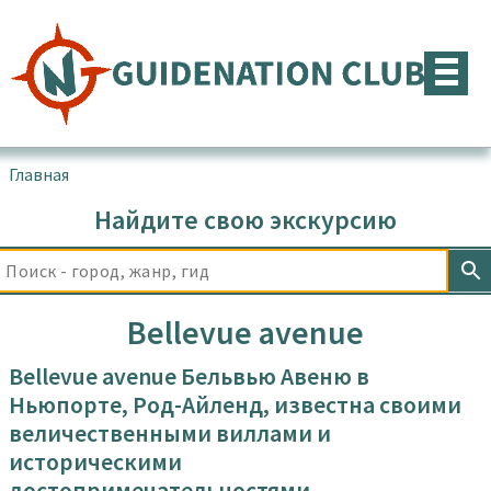
Перейти
к
содержимому
Главная
▪
Товары с меткой “Bellevue avenue”
Найдите свою экскурсию
Bellevue avenue
Bellevue avenue Бельвью Авеню в
Ньюпорте, Род-Айленд, известна своими
величественными виллами и
историческими
достопримечательностями.