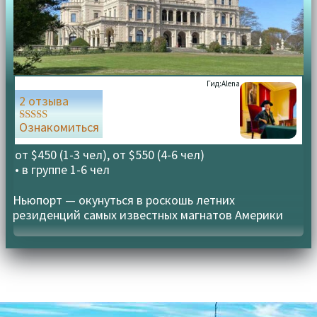
Гид:
Alena
2 отзыва
Ознакомиться
Оценка
5.00
из 5
от $450 (1-3 чел), от $550 (4-6 чел)
• в группе
1-6 чел
Ньюпорт — окунуться в роскошь летних
резиденций самых известных магнатов Америки