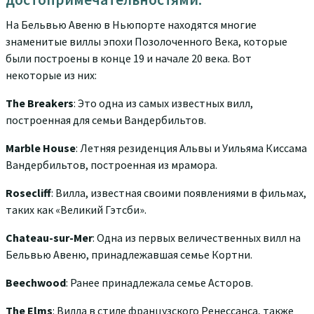
На Бельвью Авеню в Ньюпорте находятся многие
знаменитые виллы эпохи Позолоченного Века, которые
были построены в конце 19 и начале 20 века. Вот
некоторые из них:
The Breakers
: Это одна из самых известных вилл,
построенная для семьи Вандербильтов.
Marble House
: Летняя резиденция Альвы и Уильяма Киссама
Вандербильтов, построенная из мрамора.
Rosecliff
: Вилла, известная своими появлениями в фильмах,
таких как «Великий Гэтсби».
Chateau-sur-Mer
: Одна из первых величественных вилл на
Бельвью Авеню, принадлежавшая семье Кортни.
Beechwood
: Ранее принадлежала семье Асторов.
The Elms
: Вилла в стиле французского Ренессанса, также