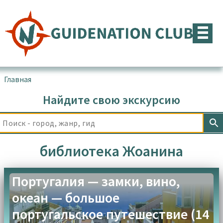
Перейти
к
содержимому
Главная
▪
Товары с меткой “библиотека Жоанина”
Найдите свою экскурсию
библиотека Жоанина
Португалия — замки, вино,
океан — большое
португальское путешествие (14