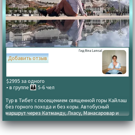
Гид:
Rina Lamsal
Добавить отзыв
$2995 за одного
• в группе
👪 5-6 чел
Тур в Тибет с посещением священной горы Кайлаш
без горного похода и без коры. Автобусный
маршрут через Катманду, Лхасу, Манасаровар и
Эверест