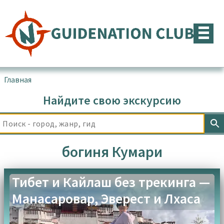
Перейти
к
содержимому
Главная
▪
Товары с меткой “богиня Кумари”
Найдите свою экскурсию
богиня Кумари
Тибет и Кайлаш без трекинга —
Манасаровар, Эверест и Лхаса