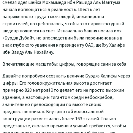
смелая идея шейха Мохаммеда ибн Рашида Аль Мактума
начала воплощаться в реальность. Шесть лет
напряженного труда тысяч людей, инженеров и
строителей, потребовалось, чтобы этот архитектурный
шедевр появился на свет. Изначально башня носила имя
«Бурдж Дубай», но впоследствии была переименована в
знак глубокого уважения к президенту ОАЭ, шейху Халифе
ибн Заиду Аль Нахайяну.
Впечатляющие масштабы: цифры, говорящие сами за себя
Давайте попробуем осознать величие Бурдж-Халифы через
цифры. Его головокружительная высота достигает
примерно 828 метров! Это делает его не просто высоким
зданием, а настоящим гигантом среди небоскребов,
значительно превосходящим по высоте своих
предшественников. Внутри этой колоссальной
конструкции разместилось более 163 этажей. Только
представьте, сколько времени и усилий требуется, чтобы
поддерживать в чистоте его стеклянный фасад — по