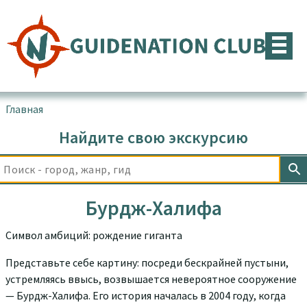
Перейти
к
содержимому
Главная
▪
Товары с меткой “Бурдж-Халифа”
Найдите свою экскурсию
Бурдж-Халифа
Символ амбиций: рождение гиганта
Представьте себе картину: посреди бескрайней пустыни,
устремляясь ввысь, возвышается невероятное сооружение
— Бурдж-Халифа. Его история началась в 2004 году, когда