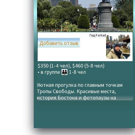
Гид:
Farhad
Добавить отзыв
$350 (1-4 чел), $460 (5-8 чел)
• в группе
👪 1-8 чел
Уютная прогулка по главным точкам
Тропы Свободы. Красивые места,
история Бостона и фотопаузы на
каждом шагу