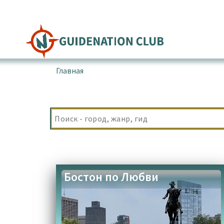
Перейти
к
содержимому
Главная
▪
Товары с меткой “дом Пола Ривера”
Бостон по Любви