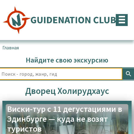
Перейти
к
содержимому
Главная
▪
Товары с меткой “Дворец Холирудхаус”
Найдите свою экскурсию
Дворец Холирудхаус
Виски-тур с 11 дегустациями в
Эдинбурге — куда не возят
туристов