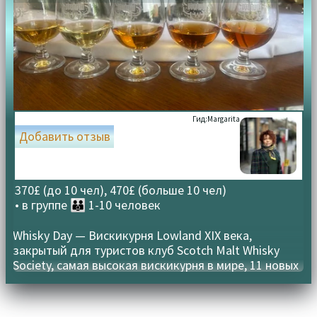
Гид:
Margarita
Добавить отзыв
370£ (до 10 чел), 470£ (больше 10 чел)
• в группе
👪 1-10 человек
Whisky Day — Вискикурня Lowland XIX века,
закрытый для туристов клуб Scotch Malt Whisky
Society, самая высокая вискикурня в мире, 11 новых
сортов виски