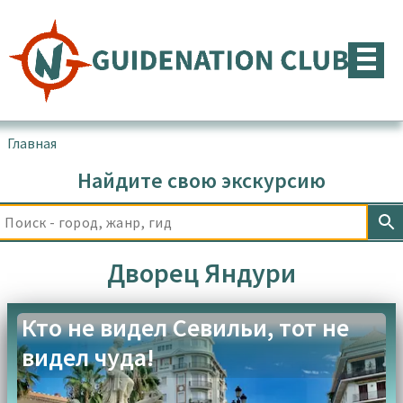
Перейти
к
содержимому
Главная
▪
Товары с меткой “Дворец Яндури”
Найдите свою экскурсию
Дворец Яндури
Кто не видел Севильи, тот не
видел чуда!