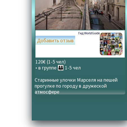
Гид:
WorldGuide
Добавить отзыв
120€ (1-5 чел)
• в группе
👪 1-5 чел
Старинные улочки Марселя на пешей
прогулке по городу в дружеской
атмосфере