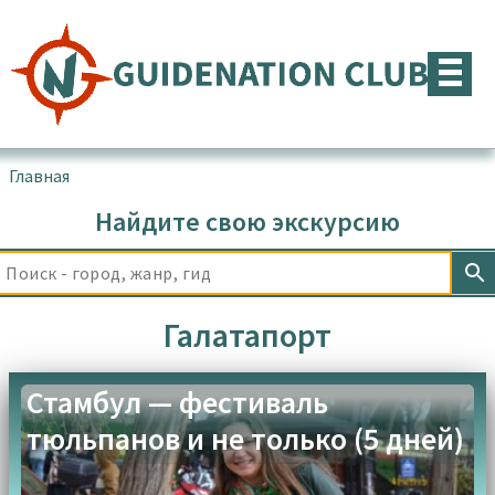
Перейти
к
содержимому
Главная
▪
Товары с меткой “Галатапорт”
Найдите свою экскурсию
Галатапорт
Стамбул — фестиваль
тюльпанов и не только (5 дней)