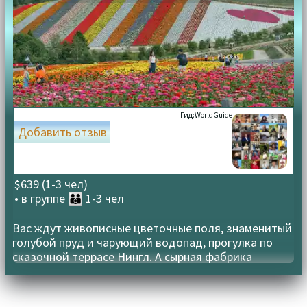
Гид:
WorldGuide
Добавить отзыв
$639 (1-3 чел)
• в группе
👪 1-3 чел
Вас ждут живописные цветочные поля, знаменитый
голубой пруд и чарующий водопад, прогулка по
сказочной террасе Нингл. А сырная фабрика
добавит гармонию вкуса