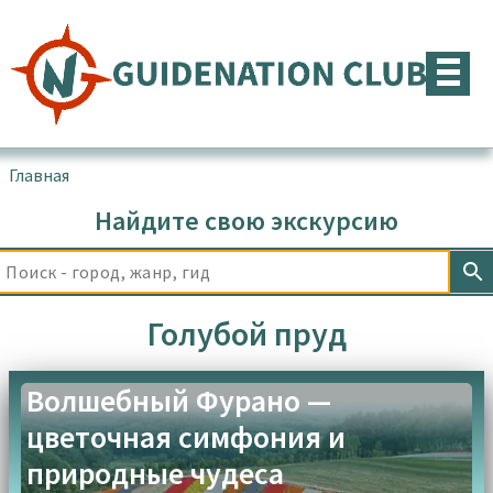
Перейти
к
содержимому
Главная
▪
Товары с меткой “Голубой пруд”
Найдите свою экскурсию
Голубой пруд
Волшебный Фурано —
цветочная симфония и
природные чудеса