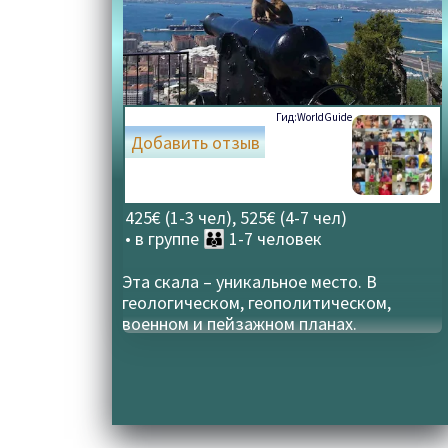
Гид:
WorldGuide
Добавить отзыв
425€ (1-3 чел), 525€ (4-7 чел)
• в группе
👪 1-7 человек
Эта скала – уникальное место. В
геологическом, геополитическом,
военном и пейзажном планах.