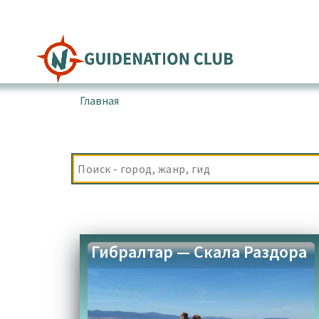
Перейти
к
содержимому
Главная
▪
Товары с меткой “Грейт Юроп Пойн
‌Гибралтар — Скала Раздора