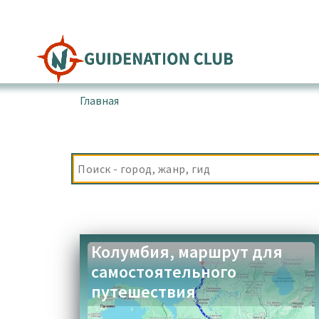
Перейти
к
содержимому
Главная
▪
Товары с меткой “Гуатапе”
Колумбия, маршрут для
самостоятельного
путешествия