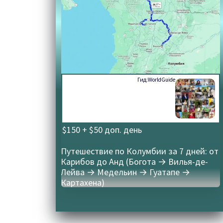
Гид:
WorldGuide
$150 + $50 доп. день
Путешествие по Колумбии за 7 дней: от
Карибов до Анд (Богота → Вилья-де-
Лейва → Медельин → Гуатапе →
Картахена)