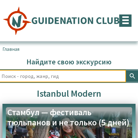
Перейти
к
содержимому
Главная
▪
Товары с меткой “Istanbul Modern”
Найдите свою экскурсию
Istanbul Modern
Стамбул — фестиваль
тюльпанов и не только (5 дней)