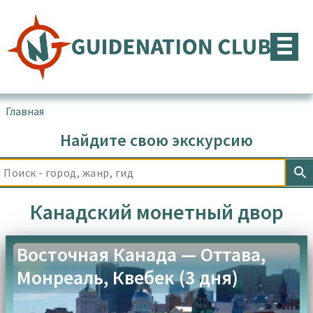
Перейти
к
содержимому
Главная
▪
Товары с меткой “Канадский монетный двор”
Найдите свою экскурсию
Канадский монетный двор
Восточная Канада — Оттава,
Монреаль, Квебек (3 дня)