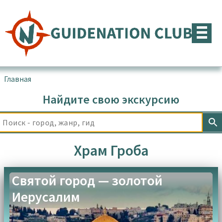
Перейти
к
содержимому
Главная
▪
Товары с меткой “Храм Гроба”
Найдите свою экскурсию
Храм Гроба
Святой город — золотой
Иерусалим