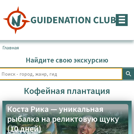
Перейти
к
содержимому
Главная
▪
Товары с меткой “Кофейная плантация”
Найдите свою экскурсию
Кофейная плантация
Коста Рика — уникальная
рыбалка на реликтовую щуку
(10 дней)