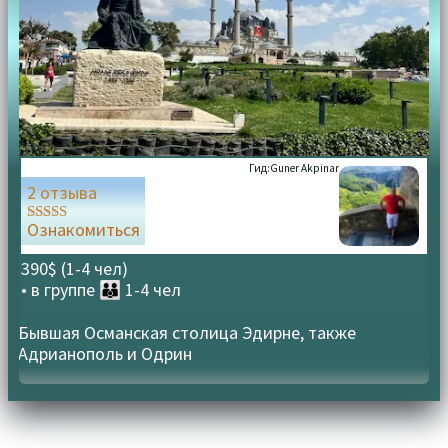
Гид:
Guner Akpinar
2 отзыва
Ознакомиться
Оценка
5.00
из 5
390$ (1-4 чел)
• в группе
👪 1-4 чел
Бывшая Османская столица Эдирне, также
Адрианополь и Одрин