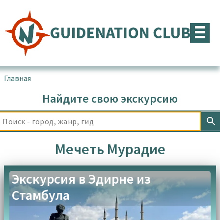
Перейти
к
содержимому
Главная
▪
Товары с меткой “Мечеть Мурадие”
Найдите свою экскурсию
Мечеть Мурадие
Экскурсия в Эдирне из
Стамбула