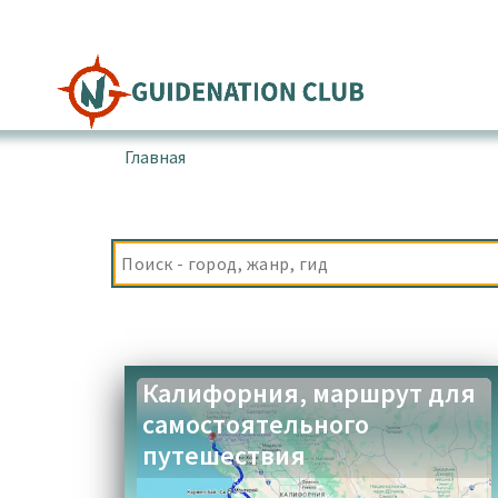
Перейти
к
содержимому
Главная
▪
Товары с меткой “мост Биксби”
Калифорния, маршрут для
самостоятельного
путешествия