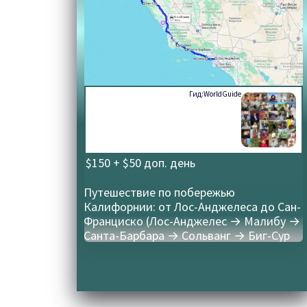
Гид:
WorldGuide
$150 + $50 доп. день
Путешествие по побережью
Калифорнии: от Лос-Анджелеса до Сан-
Франциско (Лос-Анджелес → Малибу →
Санта-Барбара → Сольванг → Биг-Сур
→ Монтерей → Кармел-бай-зе-Си →
Сан-Франциско)