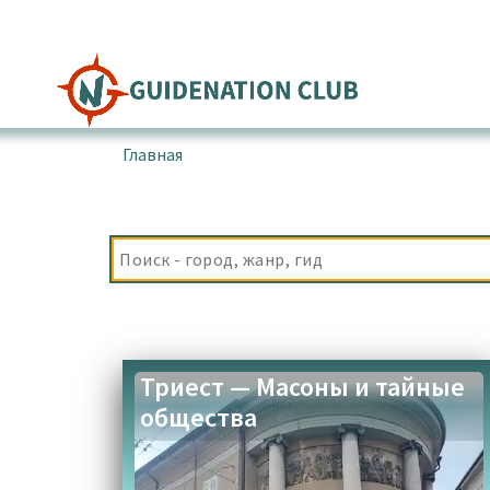
Перейти
к
содержимому
Главная
▪
Товары с меткой “Мост Понте Россо
Триест — Масоны и тайные
общества