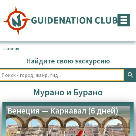
Перейти
к
содержимому
Главная
▪
Товары с меткой “Мурано и Бурано”
Найдите свою экскурсию
Мурано и Бурано
Венеция — Карнавал (6 дней)