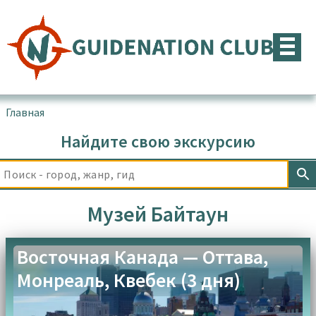
Перейти
к
содержимому
Главная
▪
Товары с меткой “Музей Байтаун”
Найдите свою экскурсию
Музей Байтаун
Восточная Канада — Оттава,
Монреаль, Квебек (3 дня)