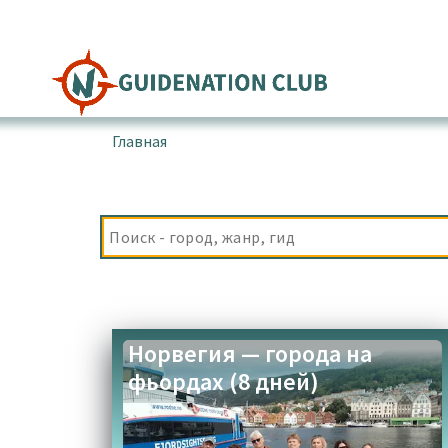
Перейти
к
содержимому
Главная
▪
Товары с меткой “Музей консервов”
Норвегия — города на
фьордах (8 дней)