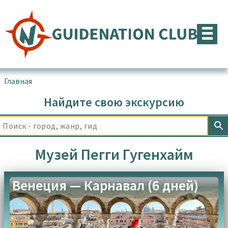
Перейти
к
содержимому
Главная
▪
Товары с меткой “Музей Пегги Гугенхайм”
Найдите свою экскурсию
Музей Пегги Гугенхайм
Венеция — Карнавал (6 дней)