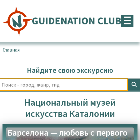
Перейти
к
содержимому
Главная
▪
Товары с меткой “Национальный музей искусства
Каталонии”
Найдите свою экскурсию
Национальный музей
искусства Каталонии
Барселона — любовь с первого