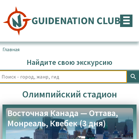
Перейти
к
содержимому
Главная
▪
Товары с меткой “Олимпийский стадион”
Найдите свою экскурсию
Олимпийский стадион
Восточная Канада — Оттава,
Монреаль, Квебек (3 дня)