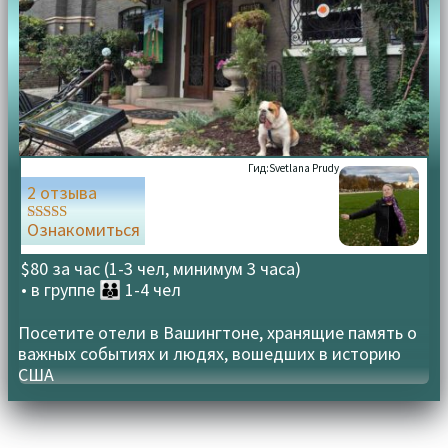
Гид:
Svetlana Prudy
2 отзыва
Ознакомиться
Оценка
5.00
из 5
$80 за час (1-3 чел, минимум 3 часа)
• в группе
👪 1-4 чел
Посетите отели в Вашингтоне, хранящие память о
важных событиях и людях, вошедших в историю
США