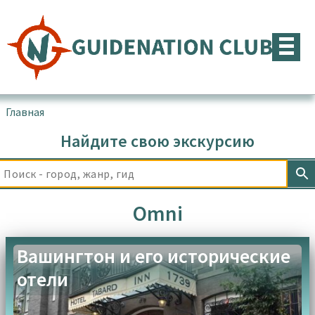
Перейти
к
содержимому
Главная
▪
Товары с меткой “Omni”
Найдите свою экскурсию
Omni
Вашингтон и его исторические
отели