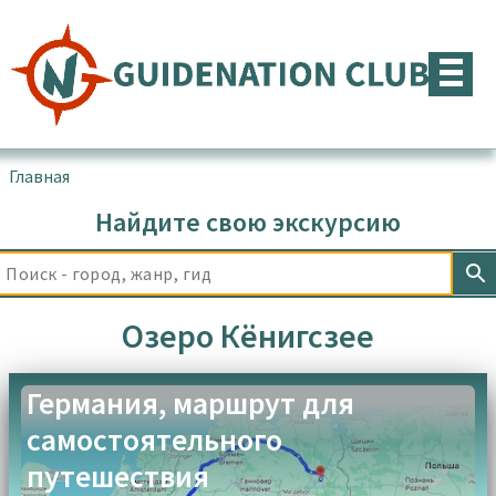
Перейти
к
содержимому
Главная
▪
Товары с меткой “Озеро Кёнигсзее”
Найдите свою экскурсию
Озеро Кёнигсзее
Германия, маршрут для
самостоятельного
путешествия