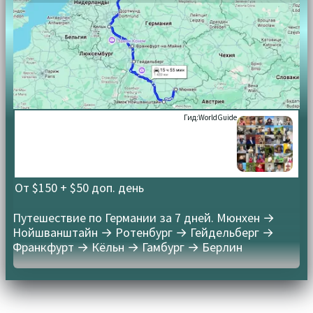
Гид:
WorldGuide
От $150 + $50 доп. день
Путешествие по Германии за 7 дней. Мюнхен →
Нойшванштайн → Ротенбург → Гейдельберг →
Франкфурт → Кёльн → Гамбург → Берлин