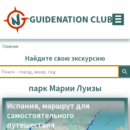
Перейти
к
содержимому
Главная
▪
Товары с меткой “парк Марии Луизы”
Найдите свою экскурсию
парк Марии Луизы
Испания, маршрут для
самостоятельного
путешествия