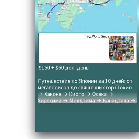
Гид:
WorldGuide
$150 + $50 доп. день
Путешествие по Японии за 10 дней: от
мегаполисов до священных гор (Токио
→ Хаконэ → Киото → Осака →
Хиросима → Миядзима → Канадзава →
Такаяма → Токио)