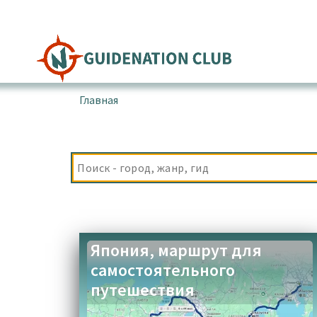
Перейти
к
содержимому
Главная
▪
Товары с меткой “парк Шиндзюку-Гё
Япония, маршрут для
самостоятельного
путешествия