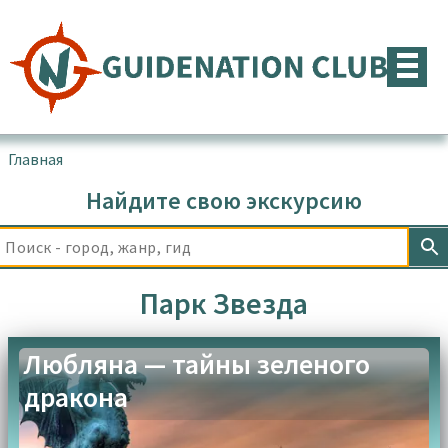
Перейти
к
содержимому
Главная
▪
Товары с меткой “Парк Звездa”
Найдите свою экскурсию
Парк Звездa
Любляна — тайны зеленого
дракона