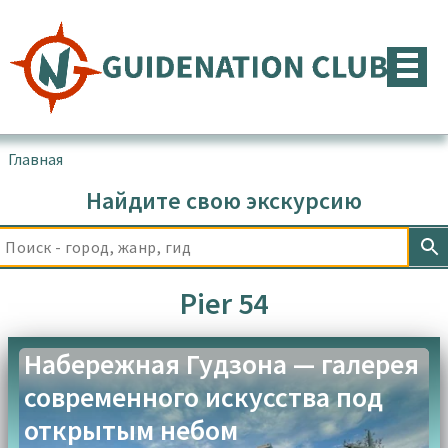
Перейти
к
содержимому
Главная
▪
Товары с меткой “Pier 54”
Найдите свою экскурсию
Pier 54
Набережная Гудзона — галерея
современного искусства под
открытым небом