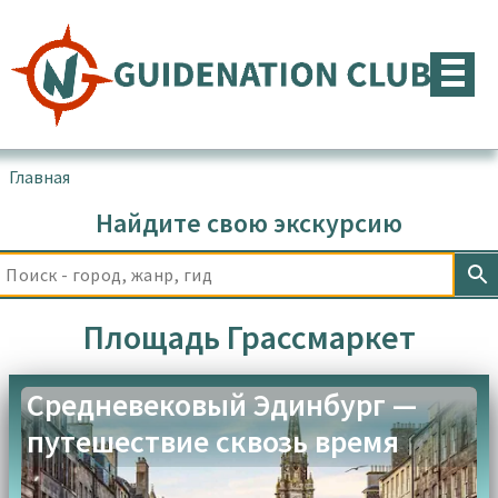
Перейти
к
содержимому
Главная
▪
Товары с меткой “Площадь Грассмаркет”
Найдите свою экскурсию
Площадь Грассмаркет
Средневековый Эдинбург —
путешествие сквозь время