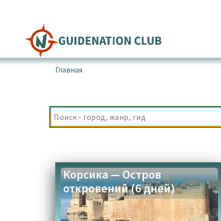
Перейти
к
содержимому
Главная
▪
Товары с меткой “пустыня Агриат”
Корсика — Остров
откровений (6 дней)