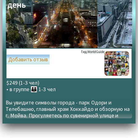
день
Гид:
WorldGuide
Добавить отзыв
$249 (1-3 чел)
• в группе
👪 1-3 чел
Вы увидите символы города - парк Одори и
Телебашню, главный храм Хоккайдо и обзорную на
г. Мойва. Прогуляетесь по сувенирной улице и
поужинаете Чингисханом!