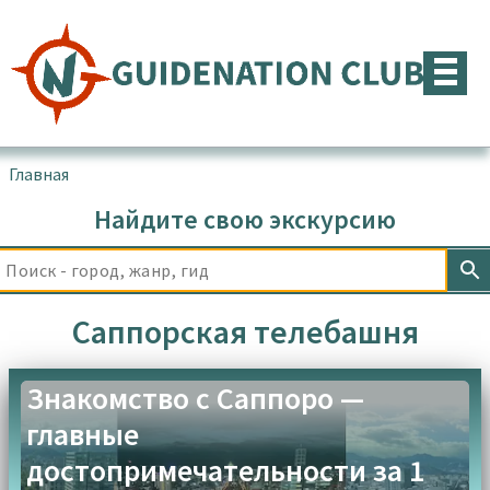
Перейти
к
содержимому
Главная
▪
Товары с меткой “Саппорская телебашня”
Найдите свою экскурсию
Саппорская телебашня
Знакомство с Саппоро —
главные
достопримечательности за 1