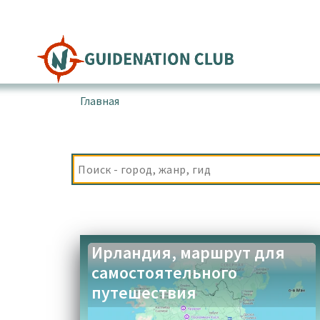
Перейти
к
содержимому
Главная
▪
Товары с меткой “Скалы Мохер”
Ирландия, маршрут для
самостоятельного
путешествия