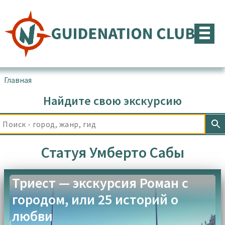
Перейти
к
содержимому
Главная
▪
Товары с меткой “Статуя Умберто Сабы”
Найдите свою экскурсию
Статуя Умберто Сабы
Триест — экскурсия Роман с
городом, или 25 историй о
любви