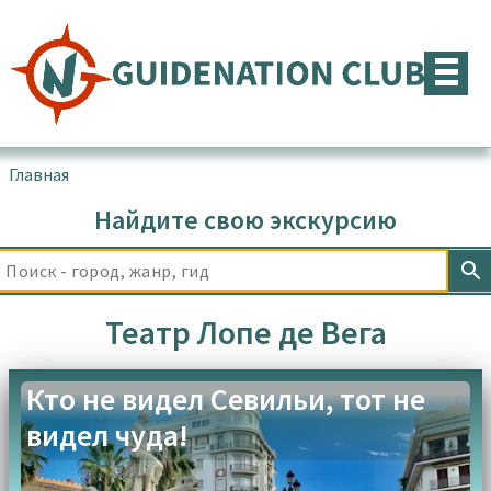
Перейти
к
содержимому
Главная
▪
Товары с меткой “Театр Лопе де Вега”
Найдите свою экскурсию
Театр Лопе де Вега
Кто не видел Севильи, тот не
видел чуда!