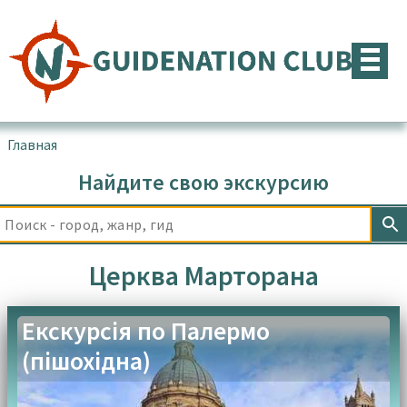
Перейти
к
содержимому
Главная
▪
Товары с меткой “Церква Марторана”
Найдите свою экскурсию
Церква Марторана
Екскурсія по Палермо
(пішохідна)