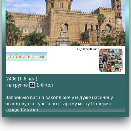
Гид:
WorldGuide
Добавить отзыв
240€ (1-6 чел)
• в группе
👪 1-6 чел
Запрошую вас на захоплюючу и дуже насичену
оглядову екскурсію по старому місту Палермо —
серцю Сицилії