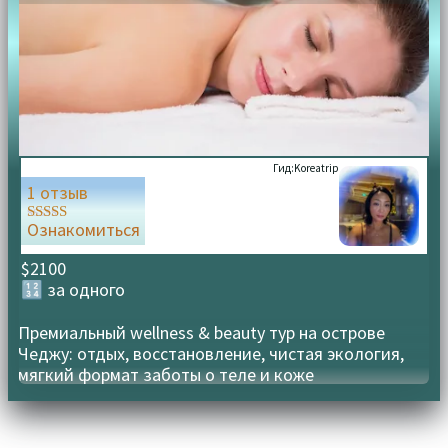
Гид:
Koreatrip
1 отзыв
Ознакомиться
Оценка
5.00
из 5
$2100
🔢 за одного
Премиальный wellness & beauty тур на острове
Чеджу: отдых, восстановление, чистая экология,
мягкий формат заботы о теле и коже