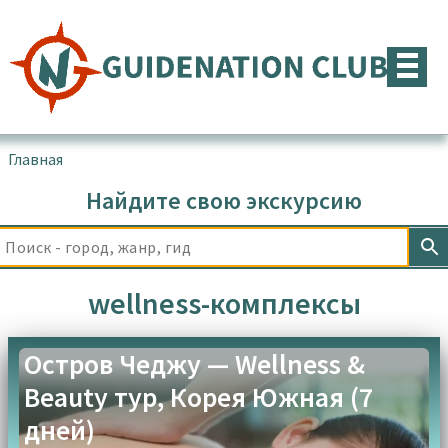
Перейти
к
содержимому
Главная
▪
Товары с меткой “wellness-комплексы”
Найдите свою экскурсию
wellness-комплексы
Остров Чеджу — Wellness &
Beauty тур, Корея Южная (7
дней)