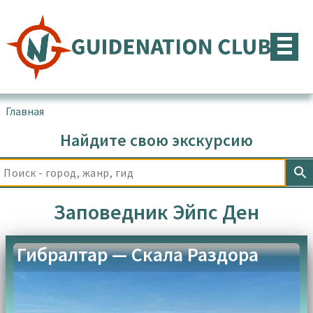
Перейти
к
содержимому
Главная
▪
Товары с меткой “Заповедник Эйпс Ден”
Найдите свою экскурсию
Заповедник Эйпс Ден
‌Гибралтар — Скала Раздора