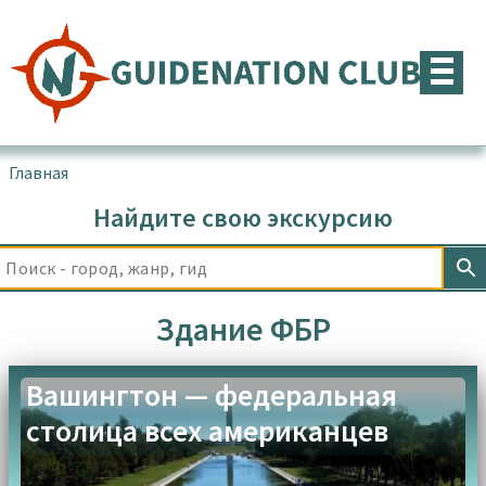
Перейти
к
содержимому
Главная
▪
Товары с меткой “Здание ФБР”
Найдите свою экскурсию
Здание ФБР
Вашингтон — федеральная
столица всех американцев