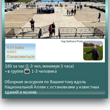
Гид:
Svetlana Prudy
4 отзыва
Ознакомиться
Оценка
5.00
из 5
$80 за час (1-3 чел, минимум 3 часа)
• в группе
👪 1-3 человека
Обзорная экскурсия по Вашингтону вдоль
Национальной Аллеи с остановками у известных
зданий и музеев