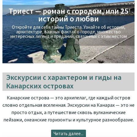
Триест — роман с городом, или 25
Экскурсия на яхте в Стамбуле -
историй о любви
прогулка по Босфору
Откройте для себя тайны Триеста. Узнайте об истории,
Экскурсия на яхте в Стамбуле - прогулка по Босфору
архитектуре, важных фактах о городе, множествo
интересных легенд и преданий, связанных с этим местом
Экскурсии с характером и гиды на
Канарских островах
Канарские острова — это архипелаг, где каждый остров
словно отдельная вселенная. Экскурсии на Канарах — это не
просто отдых, а путешествие сквозь вулканические
пейзажи, океанские горизонты и культурное разнообразие.
Читать далее...