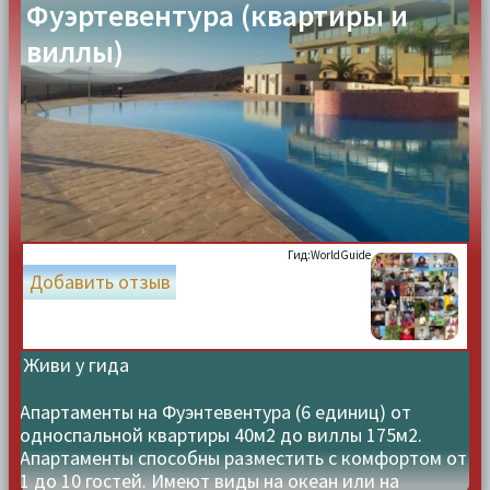
Фуэртевентура (квартиры и
виллы)
Гид:
WorldGuide
Добавить отзыв
Живи у гида
Апартаменты на Фуэнтевентура (6 единиц) от
односпальной квартиры 40м2 до виллы 175м2.
Апартаменты способны разместить с комфортом от
1 до 10 гостей. Имеют виды на океан или на